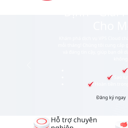
VPS Cloud 
Cho Doanh
Khám phá dịch vụ VPS chất lượ
tháng! Chúng tôi cung cấp giả
đáng tin cậy, giúp bạn dễ dà
lo
Sao l
Previous
Hoàn tiền tro
Đăng ký nga
Hỗ trợ chuyên
nghiệp