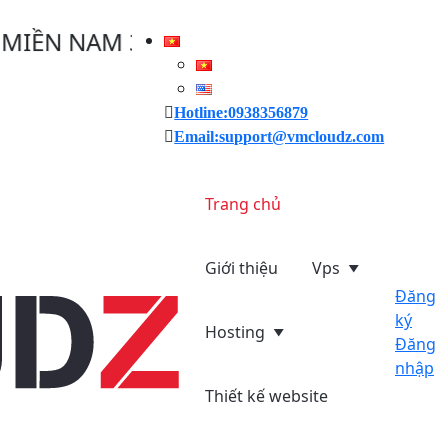
NAM 30/04/2025, VMCLOUDZ GIẢM GIÁ 
Hotline:0938356879
Email:support@vmcloudz.com
Trang chủ
Giới thiệu
Vps
Đăng
ký
Hosting
Đăng
nhập
Thiết kế website