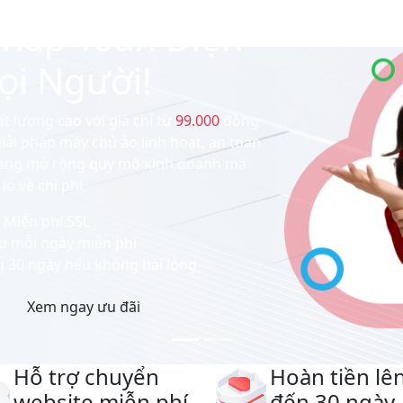
Ổn Định Chất Lượng
 Nghiệp Của Bạn!
ng cao với giá chỉ từ
99.000
đồng mỗi
i pháp máy chủ ảo linh hoạt, an toàn và
ng mở rộng quy mô kinh doanh mà không
 về chi phí.
Miễn phí SSL
ưu mỗi ngày miễn phí
ng 30 ngày nếu không hài lòng
y
Xem ngay ưu đãi
Hỗ trợ chuyển
Hoàn tiền lê
website miễn phí
đến 30 ngày