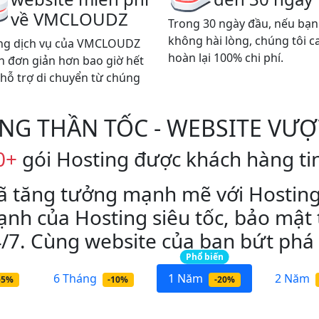
về VMCLOUDZ
Trong 30 ngày đầu, nếu bạn
không hài lòng, chúng tôi c
ng dịch vụ của VMCLOUDZ
hoàn lại 100% chi phí.
n đơn giản hơn bao giờ hết
 hỗ trợ di chuyển từ chúng
NG THẦN TỐC - WEBSITE VƯỢ
0+
gói Hosting được khách hàng ti
ã tăng tưởng mạnh mẽ với Hostin
nh của Hosting siêu tốc, bảo mật
/7. Cùng website của bạn bứt phá 
Phổ biến
6 Tháng
1 Năm
2 Năm
-5%
-10%
-20%