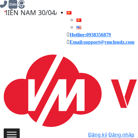
AM 30/04/2025, VMCLOUDZ GIẢM GIÁ 30% C
Hotline:0938356879
Email:support@vmcloudz.com
Đăng ký
Đăng nhập