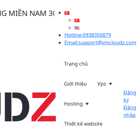
N NAM 30/04/2025, VMCLOUDZ GIẢM GI
Hotline:0938356879
Email:support@vmcloudz.com
Trang chủ
Giới thiệu
Vps
Đăng
ký
Hosting
Đăng
nhập
Thiết kế website