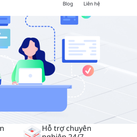
Blog
Liên hệ
Next
ên
Hỗ trợ chuyên
nghiệp
24/7