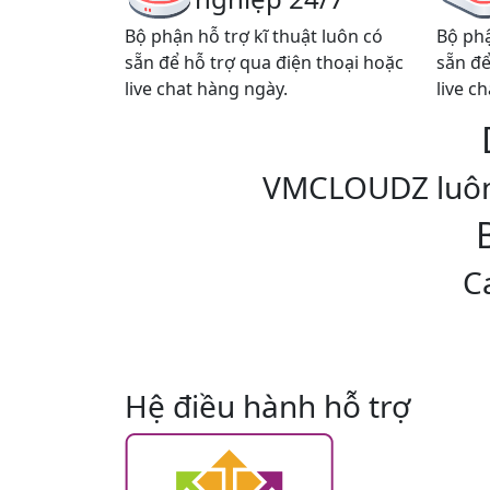
Bộ phận hỗ trợ kĩ thuật luôn có
Bộ phậ
sẵn để hỗ trợ qua điện thoại hoặc
sẵn để
live chat hàng ngày.
live c
VMCLOUDZ luôn 
C
Hệ điều hành hỗ trợ