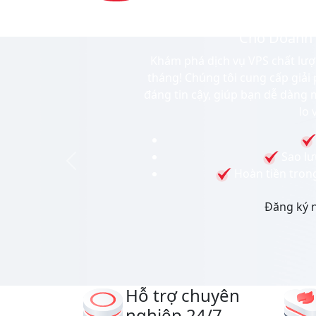
VPS Siêu Rẻ - 
Cho Doanh 
Khám phá dịch vụ VPS chất lượn
tháng! Chúng tôi cung cấp giải 
đáng tin cậy, giúp bạn dễ dàn
lo 
Sao lư
Previous
Hoàn tiền tron
Đăng ký 
Hỗ trợ chuyên
nghiệp
24/7