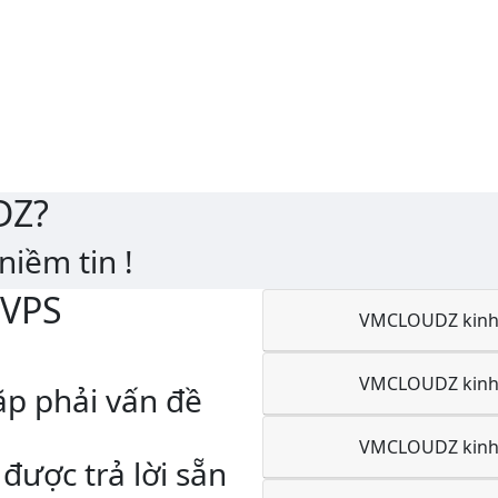
D
Z
?
iềm tin !
 VPS
VMCLOUDZ kinh
VMCLOUDZ kinh
ặp phải vấn đề
VMCLOUDZ kinh
được trả lời sẵn