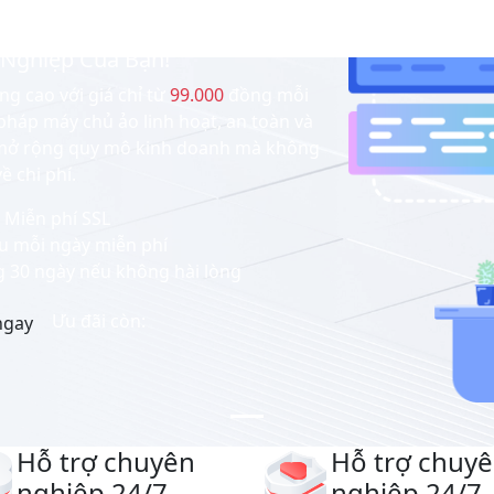
Giải Pháp Toàn Diện
Nghiệp Của Bạn!
g cao với giá chỉ từ
99.000
đồng mỗi
pháp máy chủ ảo linh hoạt, an toàn và
g mở rộng quy mô kinh doanh mà không
về chi phí.
Miễn phí SSL
u mỗi ngày miễn phí
g 30 ngày nếu không hài lòng
Ưu đãi còn:
ngay
Hỗ trợ chuyên
Hỗ trợ chuy
nghiệp
24/7
nghiệp
24/7