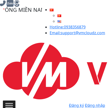
NG MIỀN NAM 30/04/2025, VMCLOUDZ GIẢM
Hotline:0938356879
Email:support@vmcloudz.com
Đăng ký
Đăng nhập