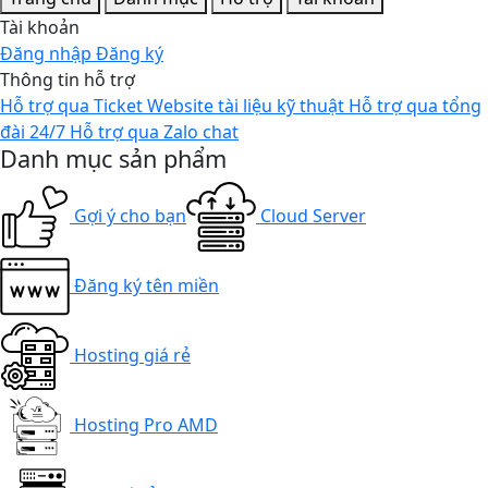
Tài khoản
Đăng nhập
Đăng ký
Thông tin hỗ trợ
Hỗ trợ qua Ticket
Website tài liệu kỹ thuật
Hỗ trợ qua tổng
đài 24/7
Hỗ trợ qua Zalo chat
Danh mục sản phẩm
Gợi ý cho bạn
Cloud Server
Đăng ký tên miền
Hosting giá rẻ
Hosting Pro AMD