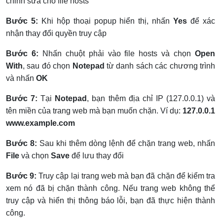
chỉnh sửa cho file hosts
Bước 5:
Khi hộp thoại popup hiển thị, nhấn
Yes
để xác
nhận thay đổi quyền truy cập
Bước 6:
Nhấn chuột phải vào file hosts và chọn
Open
With
, sau đó chọn
Notepad
từ danh sách các chương trình
và nhấn
OK
Bước 7:
Tại
Notepad
, bạn thêm địa chỉ IP (127.0.0.1) và
tên miền của trang web mà bạn muốn chặn. Ví dụ:
127.0.0.1
www.example.com
Bước 8:
Sau khi thêm dòng lệnh để chặn trang web, nhấn
File
và chọn
Save
để lưu thay đổi
Bước 9:
Truy cập lại trang web mà bạn đã chặn để kiểm tra
xem nó đã bị chặn thành công. Nếu trang web không thể
truy cập và hiển thị thông báo lỗi, bạn đã thực hiện thành
công.