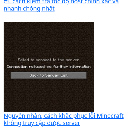
#4 cách kiểm tra tốc độ host chính xác và
nhanh chóng nhất
Nguyên nhân, cách khắc phục lỗi Minecraft
không truy cập được server