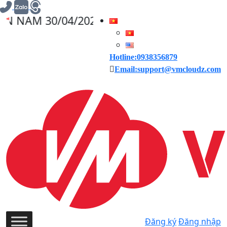
0/04/2025, VMCLOUDZ GIẢM GIÁ 30% CHO 
Hotline:0938356879
Email:support@vmcloudz.com
Đăng ký
Đăng nhập