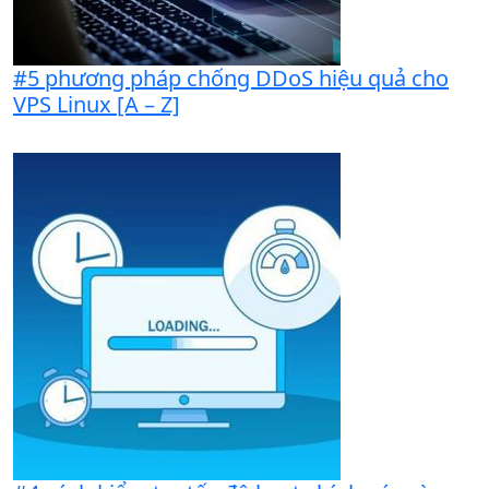
#5 phương pháp chống DDoS hiệu quả cho
VPS Linux [A – Z]