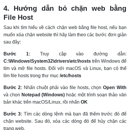
4. Hướng dẫn bỏ chặn web bằng
File Host
Sau khi tìm hiểu về cách chặn web bằng file host, nếu bạn
muốn xóa chặn website thì hãy làm theo các bước đơn giản
sau đây:
Bước 1:
Truy cập vào đường dẫn:
C:\Windows\System32\drivers\etc\hosts
trên Windows để
tìm và mở file hosts. Đối với macOS và Linux, bạn có thể
tìm file hosts trong thư mục
/etc/hosts
Bước 2:
Nhấn chuột phải vào file hosts, chọn
Open With
và chọn
Notepad (Windows)
hoặc một trình soạn thảo văn
bản khác trên macOS/Linux, rồi nhấn
OK
Bước 3:
Tìm các dòng lệnh mà bạn đã thêm trước đó để
chặn website. Sau đó, xóa các dòng đó để hủy chặn các
trang web.