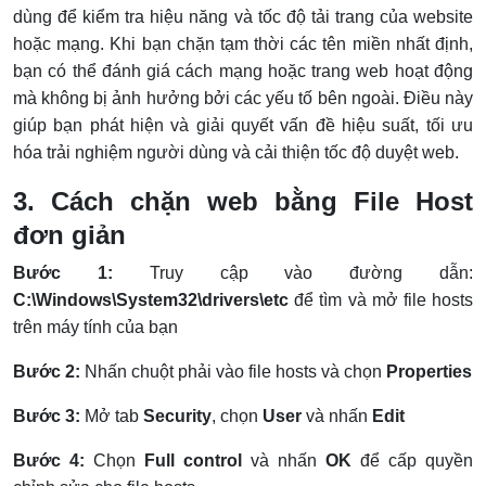
dùng để kiểm tra hiệu năng và tốc độ tải trang của website
hoặc mạng. Khi bạn chặn tạm thời các tên miền nhất định,
bạn có thể đánh giá cách mạng hoặc trang web hoạt động
mà không bị ảnh hưởng bởi các yếu tố bên ngoài. Điều này
giúp bạn phát hiện và giải quyết vấn đề hiệu suất, tối ưu
hóa trải nghiệm người dùng và cải thiện tốc độ duyệt web.
3. Cách chặn web bằng File Host
đơn giản
Bước 1:
Truy cập vào đường dẫn:
C:\Windows\System32\drivers\etc
để tìm và mở file hosts
trên máy tính của bạn
Bước 2:
Nhấn chuột phải vào file hosts và chọn
Properties
Bước 3:
Mở tab
Security
, chọn
User
và nhấn
Edit
Bước 4:
Chọn
Full control
và nhấn
OK
để cấp quyền