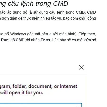
ằng câu lệnh trong CMD
 khảo áp dụng đó là sử dụng câu lệnh trong CMD. CMD
đơn giản để thực hiện nhiều tác vụ, bao gồm khởi động
a sổ Windows góc trái bên dưới màn hình). Tiếp theo,
ổ
Run
, gõ
CMD
rồi nhấn
Enter
. Lúc này sẽ có một cửa sổ