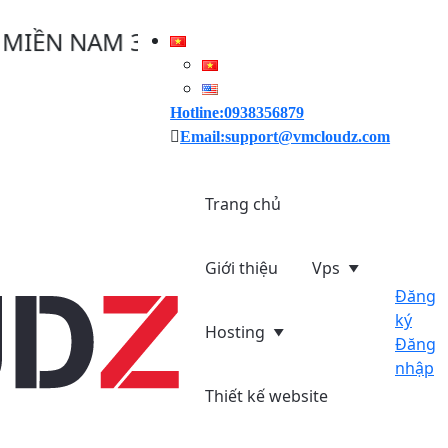
N NAM 30/04/2025, VMCLOUDZ GIẢM GI
Hotline:0938356879
Email:support@vmcloudz.com
Trang chủ
Giới thiệu
Vps
Đăng
ký
Hosting
Đăng
nhập
Thiết kế website