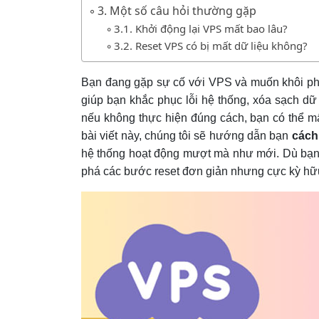
3. Một số câu hỏi thường gặp
3.1. Khởi động lại VPS mất bao lâu?
3.2. Reset VPS có bị mất dữ liệu không?
Bạn đang gặp sự cố với VPS và muốn khôi phục
giúp bạn khắc phục lỗi hệ thống, xóa sạch dữ l
nếu không thực hiện đúng cách, bạn có thể mấ
bài viết này, chúng tôi sẽ hướng dẫn bạn
các
hệ thống hoạt động mượt mà như mới. Dù bạ
phá các bước reset đơn giản nhưng cực kỳ hữu 