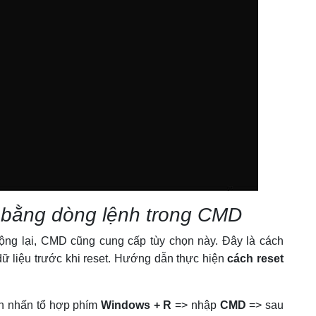
S bằng dòng lệnh trong CMD
ng lại, CMD cũng cung cấp tùy chọn này. Đây là cách
ữ liệu trước khi reset. Hướng dẫn thực hiện
cách reset
 nhấn tổ hợp phím
Windows + R
=> nhập
CMD
=> sau