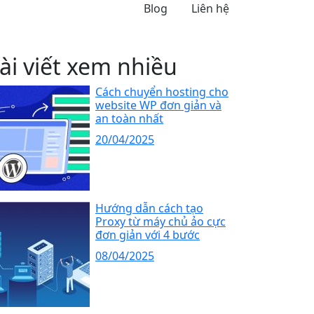
Blog
Liên hệ
ài viết xem nhiều
Cách chuyển hosting cho
website WP đơn giản và
an toàn nhất
20/04/2025
Hướng dẫn cách tạo
Proxy từ máy chủ ảo cực
đơn giản với 4 bước
08/04/2025