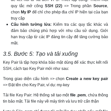
quy tắc mở cổng
SSH (22)
=> Trong phần
Source
,
chọn
My IP
để chỉ cho phép địa chỉ IP hiện tại của bạn
truy cập
Cấu hình tường lửa:
Kiểm tra các quy tắc khác và
đảm bảo chúng phù hợp với nhu cầu sử dụng. Giới
hạn truy cập từ các IP đáng tin cậy để tăng cường bảo
mật.
3.5. Bước 5: Tạo và tải xuống
Key Pair là tập hợp khóa bảo mật dùng để xác thực kết nối
SSH, cách tạo Key Pair mới như sau:
Trong giao diện cấu hình => chọn
Create a new key pair
=> Đặt tên cho Key Pair, ví dụ: my-key
Tải file Key Pair: Hệ thống sẽ tạo một
file .pem
, chứa thông
tin bảo mật. Tải file này về máy tính và lưu trữ cẩn thận