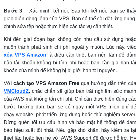
Bước 3
– Xác minh kết nối: Sau khi kết nối, bạn sẽ thấy
giao diện dòng lệnh của VPS. Bạn có thể cài đặt ứng dụng,
chỉnh sửa tệp hoặc thực hiện các tác vụ cần thiết.
Khi đến giai đoạn bạn không còn nhu cầu sử dụng hoặc
muốn tránh phát sinh chi phí ngoài ý muốn. Lúc này, việc
xóa VPS Amazon
là điều cần thiết bạn nên làm để đảm
bảo tài khoản không bị tính phí hoặc bạn cần gia hạn tài
khoản của mình để không bị bị giới hạn tài nguyên.
Với
cách tạo VPS Amazon Free
qua hướng dẫn trên của
VMCloudZ
, chắc chắn sẽ giúp bạn trải nghiệm sức mạnh
của AWS mà không tốn chi phí. Chỉ cần thực hiện đúng các
bước hướng dẫn, bạn sẽ có ngay một VPS miễn phí để
chạy website, phát triển ứng dụng hoặc thử nghiệm server.
Đừng quên tối ưu cấu hình và bảo mật hệ thống để đảm
bảo hiệu suất tốt nhất. Nếu gặp khó khăn, hãy kiểm tra lại
thiết lập hoặc liên hệ với AWS Support để được hỗ trợ. Hy