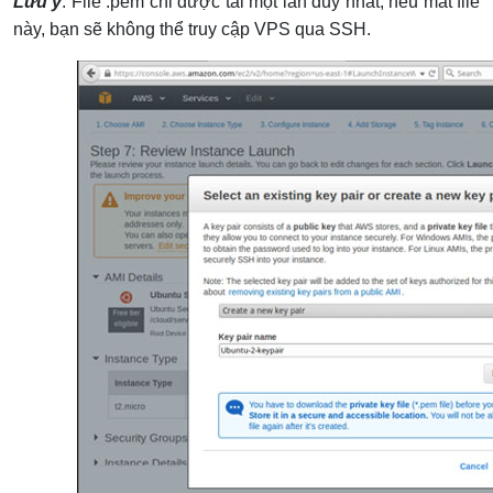
Lưu ý
: File .pem chỉ được tải một lần duy nhất, nếu mất file
này, bạn sẽ không thể truy cập VPS qua SSH.