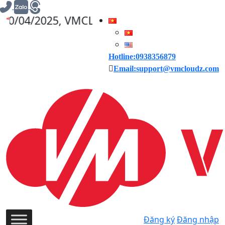
5, VMCLOUDZ GIẢM GIÁ 30% CHO CÁC ĐƠN 
Hotline:0938356879
Email:support@vmcloudz.com
Đăng ký
Đăng nhập