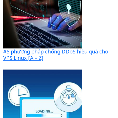
#5 phương pháp chống DDoS hiệu quả cho
VPS Linux [A – Z]