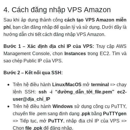
4. Cách đăng nhập VPS Amazon
Sau khi áp dụng thành công
cách tạo VPS Amazon miễn
phí
, bạn cần đăng nhập để quản lý và sử dụng. Dưới đây là
hướng dẫn chi tiết cách đăng nhập VPS Amazon.
Bước 1 – Xác định địa chỉ IP của VPS:
Truy cập AWS
Management Console, chọn
Instances
trong EC2. Tìm và
sao chép Public IP của VPS.
Bước
2 – Kết nối qua SSH:
Trên hệ điều hành
Linux/MacOS
mở
terminal
=> chạy
lệnh SSH:
ssh -i “đường_dẫn_tới_file.pem” ec2-
user@địa_chỉ_IP
Trên hệ điều hành
Windows
sử dụng công cụ PuTTY,
chuyển file .pem sang định dạng
.ppk
bằng
PuTTYgen
=> Tiếp tục, mở
PuTTY
, nhập địa chỉ IP của VPS =>
Chọn
file .ppk
để đăng nhập.