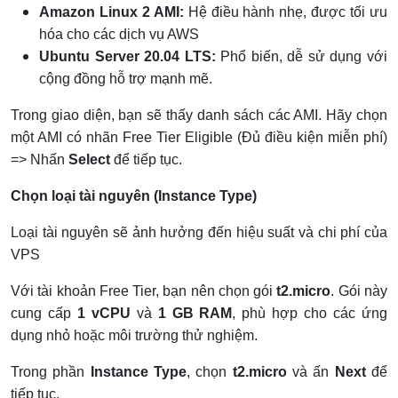
Amazon Linux 2 AMI:
Hệ điều hành nhẹ, được tối ưu
hóa cho các dịch vụ AWS
Ubuntu Server 20.04 LTS:
Phổ biến, dễ sử dụng với
cộng đồng hỗ trợ mạnh mẽ.
Trong giao diện, bạn sẽ thấy danh sách các AMI. Hãy chọn
một AMI có nhãn Free Tier Eligible (Đủ điều kiện miễn phí)
=> Nhấn
Select
để tiếp tục.
Chọn loại tài nguyên (Instance Type)
Loại tài nguyên sẽ ảnh hưởng đến hiệu suất và chi phí của
VPS
Với tài khoản Free Tier, bạn nên chọn gói
t2.micro
. Gói này
cung cấp
1 vCPU
và
1 GB RAM
, phù hợp cho các ứng
dụng nhỏ hoặc môi trường thử nghiệm.
Trong phần
Instance Type
, chọn
t2.micro
và ấn
Next
để
tiếp tục.