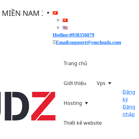
NAM 30/04/2025, VMCLOUDZ GIẢM GIÁ 
Hotline:0938356879
Email:support@vmcloudz.com
Trang chủ
Giới thiệu
Vps
Đăng
ký
Hosting
Đăng
nhập
Thiết kế website