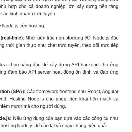
 phù hợp cho cả doanh nghiệp lớn xây dựng nền tảng
ự án kinh doanh trực tuyến.
 Node.js trên hosting:
real-time):
Nhờ kiến trúc non-blocking I/O, Node.js đặc
g thời gian thực như chat trực tuyến, theo dõi trực tiếp
 lựa chọn hàng đầu để xây dựng API backend cho ứng
ting đảm bảo API server hoạt động ổn định và đáp ứng
ation (SPA):
Các framework frontend như React, Angular
d. Hosting Node.js cho phép triển khai liền mạch cả
nghiệm mượt mà cho người dùng.
e.js:
Nếu ứng dụng của bạn dựa vào các công cụ như
hosting Node.js để cài đặt và chạy chúng hiệu quả.