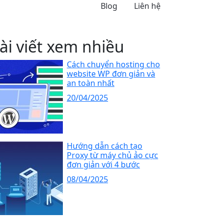
Blog
Liên hệ
ài viết xem nhiều
Cách chuyển hosting cho
website WP đơn giản và
an toàn nhất
20/04/2025
Hướng dẫn cách tạo
Proxy từ máy chủ ảo cực
đơn giản với 4 bước
08/04/2025