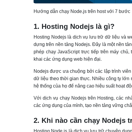
Hướng dẫn chạy Node.js trên host với 7 bước
1. Hosting Nodejs là gì?
Hosting Nodejs là dịch vụ lưu trữ dữ liệu và w
dựng trên nền tảng Nodejs. Đây là một nền tả
phép chạy JavaScript trực tiếp trên máy chủ, t
khai các ứng dụng web hiện đại.
Nodejs được ưa chuộng bởi các lập trình viên
dữ liệu theo thời gian thực. Nhiều công ty lớn
hệ thống của họ để nâng cao hiệu suất hoạt độ
Với dịch vụ chạy Nodejs trên Hosting, các nhà
các ứng dụng của mình, tạo nền tảng vững chắ
2. Khi nào cần chạy Nodejs t
Hosting Node.js là dịch vụ lưu trữ chuyên dụ