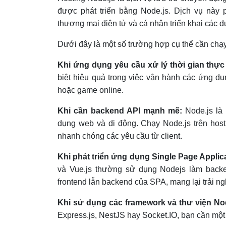
được phát triển bằng Node.js. Dịch vụ này
thương mại điện tử và cá nhân triển khai các d
Dưới đây là một số trường hợp cụ thể cần chạy
Khi ứng dụng yêu cầu xử lý thời gian thực (
biệt hiệu quả trong việc vận hành các ứng dụn
hoặc game online.
Khi cần backend API mạnh mẽ:
Node.js là
dụng web và di động. Chạy Node.js trên hos
nhanh chóng các yêu cầu từ client.
Khi phát triển ứng dụng Single Page Applic
và Vue.js thường sử dụng Nodejs làm backen
frontend lẫn backend của SPA, mang lại trải 
Khi sử dụng các framework và thư viện Nod
Express.js, NestJS hay Socket.IO, bạn cần một 