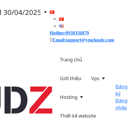
2025, VMCLOUDZ GIẢM GIÁ 30% CHO CÁ
Hotline:0938356879
Email:support@vmcloudz.com
Trang chủ
Giới thiệu
Vps
Đăng
ký
Hosting
Đăng
nhập
Thiết kế website