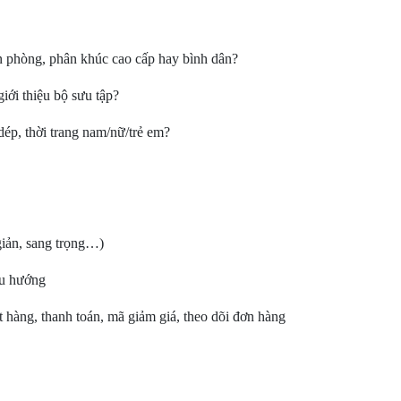
văn phòng, phân khúc cao cấp hay bình dân?
giới thiệu bộ sưu tập?
 dép, thời trang nam/nữ/trẻ em?
 giản, sang trọng…)
ều hướng
ặt hàng, thanh toán, mã giảm giá, theo dõi đơn hàng