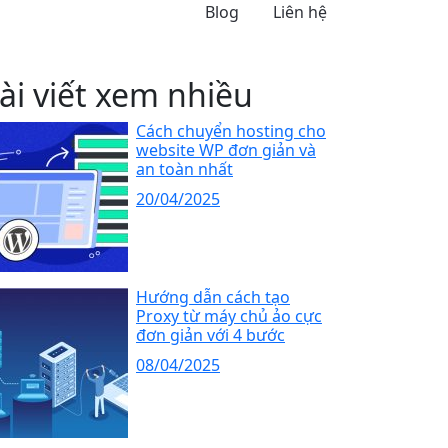
Blog
Liên hệ
ài viết xem nhiều
Cách chuyển hosting cho
website WP đơn giản và
an toàn nhất
20/04/2025
Hướng dẫn cách tạo
Proxy từ máy chủ ảo cực
đơn giản với 4 bước
08/04/2025