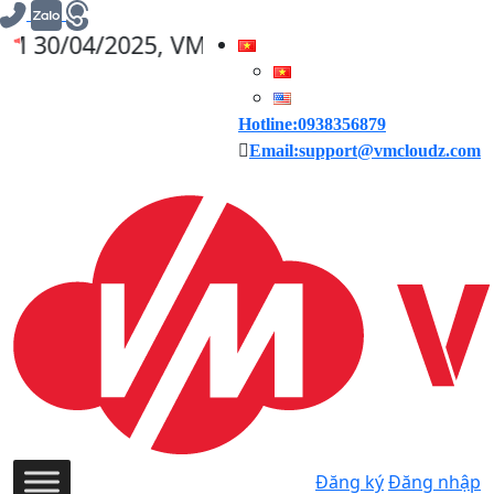
025, VMCLOUDZ GIẢM GIÁ 30% CHO CÁC ĐƠ
Hotline:0938356879
Email:support@vmcloudz.com
Đăng ký
Đăng nhập