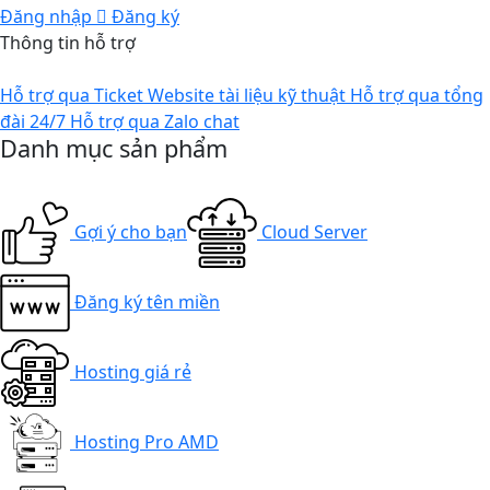
Đăng nhập
Đăng ký
Thông tin hỗ trợ
Hỗ trợ qua Ticket
Website tài liệu kỹ thuật
Hỗ trợ qua tổng
đài 24/7
Hỗ trợ qua Zalo chat
Danh mục sản phẩm
Gợi ý cho bạn
Cloud Server
Đăng ký tên miền
Hosting giá rẻ
Hosting Pro AMD