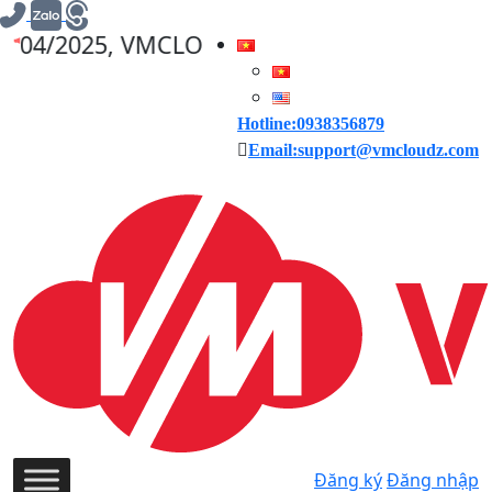
VMCLOUDZ GIẢM GIÁ 30% CHO CÁC ĐƠN HÀN
Hotline:0938356879
Email:support@vmcloudz.com
Đăng ký
Đăng nhập