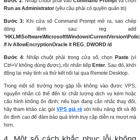
Bước 2:
Nhấp chuột phải vào
Command Prompt
và chọn
Run as Administrator
(yêu cầu phải có quyền quản trị)
Bước 3:
Khi cửa sổ Command Prompt mở ra, sao chép
dòng lệnh sau: reg add
“
HKLM\Software\Microsoft\Windows\CurrentVersion\Poli
/f /v AllowEncryptionOracle /t REG_DWORD /d
Bước 4
: Nhấp chuột phải trong cửa sổ, chọn
Paste
(vì
Ctrl+V không dùng được), rồi nhấn tiếp
Enter
. Sau đó, khởi
động lại máy tính và thử kết nối lại qua Remote Desktop.
Trong một số trường hợp gặp lỗi không vào được VPS,
nguyên nhân có thể đến từ chất lượng dịch vụ kém hoặc
cấu hình không ổn định; nếu bạn đang cân nhắc thay đổi,
hãy tham khảo các gói
VPS giá rẻ
với hiệu năng tốt và độ
ổn định cao để đảm bảo quá trình truy cập diễn ra mượt mà
hơn.
4. Một số cách khắc phục lỗi không