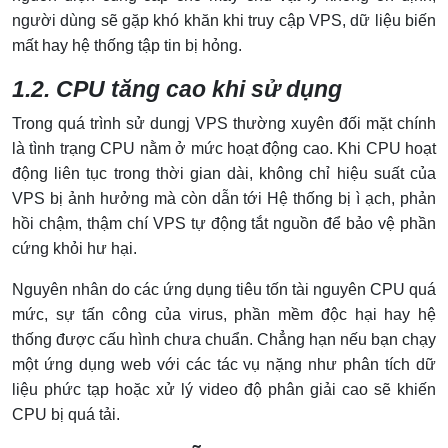
người dùng sẽ gặp khó khăn khi truy cập VPS, dữ liệu biến
mất hay hệ thống tập tin bị hỏng.
1.2. CPU tăng cao khi sử dụng
Trong quá trình sử dungj VPS thường xuyên đối mặt chính
là tình trạng CPU nằm ở mức hoạt động cao. Khi CPU hoạt
động liên tục trong thời gian dài, không chỉ hiệu suất của
VPS bị ảnh hưởng mà còn dẫn tới Hệ thống bị ì ạch, phản
hồi chậm, thậm chí VPS tự động tắt nguồn để bảo vệ phần
cứng khỏi hư hại.
Nguyên nhân do các ứng dụng tiêu tốn tài nguyên CPU quá
mức, sự tấn công của virus, phần mềm độc hại hay hệ
thống được cấu hình chưa chuẩn. Chẳng hạn nếu bạn chạy
một ứng dụng web với các tác vụ nặng như phân tích dữ
liệu phức tạp hoặc xử lý video độ phân giải cao sẽ khiến
CPU bị quá tải.