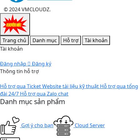
© 2024 VMCLOUDZ.
Trang chủ
Danh mục
Hỗ trợ
Tài khoản
Tài khoản
Đăng nhập
Đăng ký
Thông tin hỗ trợ
Hỗ trợ qua Ticket
Website tài liệu kỹ thuật
Hỗ trợ qua tổng
đài 24/7
Hỗ trợ qua Zalo chat
Danh mục sản phẩm
Gợi ý cho bạn
Cloud Server