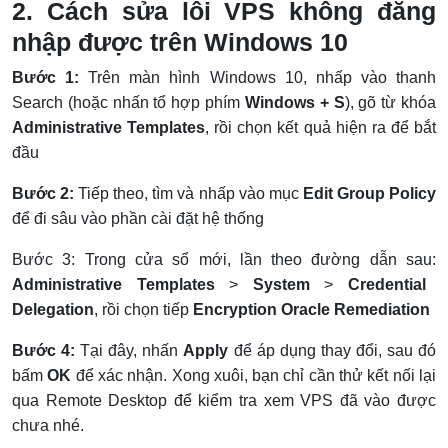
2. Cách sửa lỗi VPS không đăng
nhập được trên Windows 10
Bước 1:
Trên màn hình Windows 10, nhấp vào thanh
Search (hoặc nhấn tổ hợp phím
Windows + S
), gõ từ khóa
Administrative Templates
, rồi chọn kết quả hiện ra để bắt
đầu
Bước 2:
Tiếp theo, tìm và nhấp vào mục
Edit Group Policy
để đi sâu vào phần cài đặt hệ thống
Bước 3: Trong cửa sổ mới, lần theo đường dẫn sau:
Administrative Templates
>
System
>
Credential
Delegation
, rồi chọn tiếp
Encryption Oracle Remediation
Bước 4:
Tại đây, nhấn
Apply
để áp dụng thay đổi, sau đó
bấm
OK
để xác nhận. Xong xuôi, bạn chỉ cần thử kết nối lại
qua Remote Desktop để kiểm tra xem VPS đã vào được
chưa nhé.