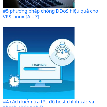
#5 phương pháp chống DDoS hiệu quả cho
VPS Linux [A – Z]
#4 cách kiểm tra tốc độ host chính xác và