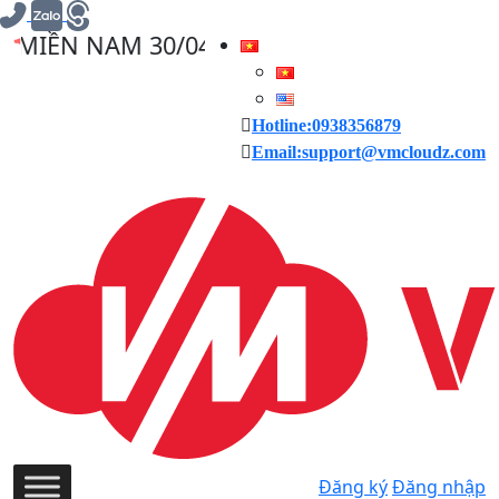
NAM 30/04/2025, VMCLOUDZ GIẢM GIÁ 30%
Hotline:0938356879
Email:support@vmcloudz.com
Đăng ký
Đăng nhập