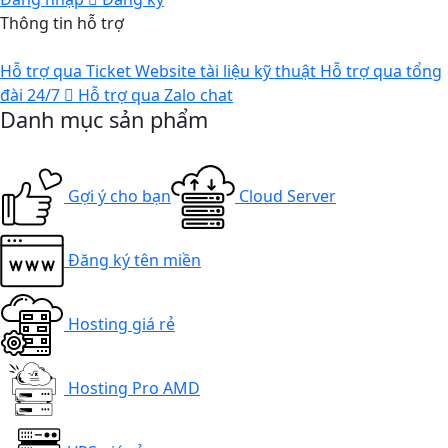
Thông tin hỗ trợ
Hỗ trợ qua Ticket
Website tài liệu kỹ thuật
Hỗ trợ qua tổng
đài 24/7
Hỗ trợ qua Zalo chat
Danh mục sản phẩm
Gợi ý cho bạn
Cloud Server
Đăng ký tên miền
Hosting giá rẻ
Hosting Pro AMD