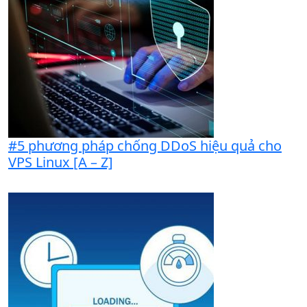
#5 phương pháp chống DDoS hiệu quả cho
VPS Linux [A – Z]