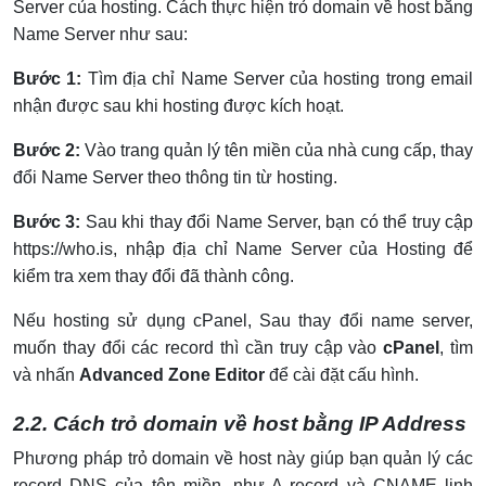
Server của hosting. Cách thực hiện trỏ domain về host bằng
Name Server như sau:
Bước 1:
Tìm địa chỉ Name Server của hosting trong email
nhận được sau khi hosting được kích hoạt.
Bước 2:
Vào trang quản lý tên miền của nhà cung cấp, thay
đổi Name Server theo thông tin từ hosting.
Bước 3:
Sau khi thay đổi Name Server, bạn có thể truy cập
https://who.is, nhập địa chỉ Name Server của Hosting để
kiểm tra xem thay đổi đã thành công.
Nếu hosting sử dụng cPanel, Sau thay đổi name server,
muốn thay đổi các record thì cần truy cập vào
cPanel
, tìm
và nhấn
Advanced Zone Editor
để cài đặt cấu hình.
2.2. Cách trỏ domain về host bằng IP Address
Phương pháp trỏ domain về host này giúp bạn quản lý các
record DNS của tên miền, như A record và CNAME linh