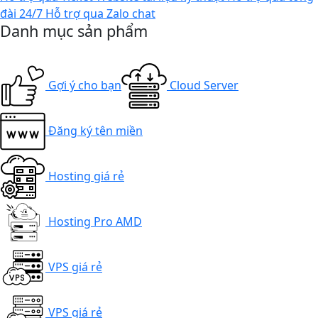
đài 24/7
Hỗ trợ qua Zalo chat
Danh mục sản phẩm
Gợi ý cho bạn
Cloud Server
Đăng ký tên miền
Hosting giá rẻ
Hosting Pro AMD
VPS giá rẻ
VPS giá rẻ