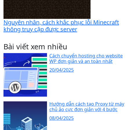
Nguyên nhân, cách khắc phục lỗi Minecraft
không truy cập được server
Bài viết xem nhiều
Cách chuyển hosting cho website
WP đơn giản và an toàn nhất
20/04/2025
Hướng dẫn cách tạo Proxy từ máy
chủ ảo cực đơn giản với 4 bước
08/04/2025