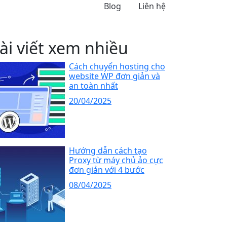
Blog
Liên hệ
ài viết xem nhiều
Cách chuyển hosting cho
website WP đơn giản và
an toàn nhất
20/04/2025
Hướng dẫn cách tạo
Proxy từ máy chủ ảo cực
đơn giản với 4 bước
08/04/2025