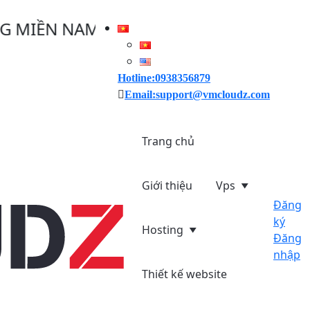
 NAM 30/04/2025, VMCLOUDZ GIẢM GIÁ
Hotline:0938356879
Email:support@vmcloudz.com
Trang chủ
Giới thiệu
Vps
Đăng
ký
Hosting
Đăng
nhập
Thiết kế website