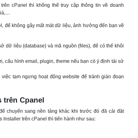
rên cPanel thì không thể truy cập thông tin về doanh
giá,…
l, để không gây mất mát dữ liệu, ảnh hưởng đến bạn về
 dữ liệu (database) và mã nguồn (files), để có thể khôi
rị, cấu hình email, plugin, theme nếu bạn có ý định tái sử
 việc tạm ngưng hoạt động website để tránh gián đoạn
 trên Cpanel
ể chuyển sang nền tảng khác khi trước đó đã cài đặt
nstaller trên cPanel thì tiến hành như sau: