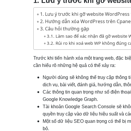
1. Lưu ý trước khi gỡ websi
1. Lưu ý trước khi gỡ website WordPress
2. Hướng dẫn xóa WordPress trên Cpane
3. Câu hỏi thường gặp
3.1. Làm sao để xác nhận đã gỡ website 
3.2. Rủi ro khi xoá web WP không đúng c
Trước khi tiến hành xóa một trang web, đặc bi
cần hiểu rõ những hệ quả có thể xảy ra:
Người dùng sẽ không thể truy cập thông t
dịch vụ, bài viết, đánh giá, hướng dẫn, th
Các thông tin quan trọng như số điện thoại,
Google Knowledge Graph.
Tài khoản Google Search Console sẽ khôn
quyền truy cập vào dữ liệu hiệu suất và cá
Một số dữ liệu SEO quan trọng có thể bị 
bỏ.