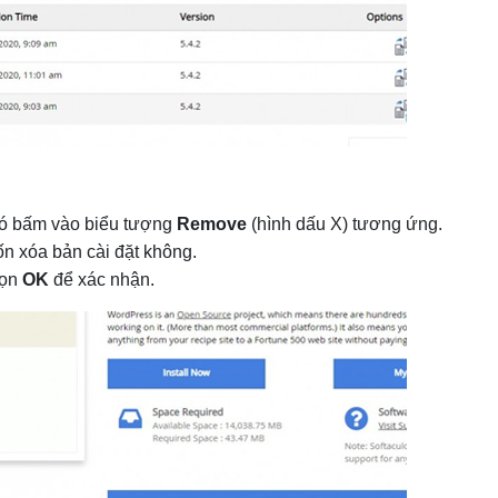
đó bấm vào biểu tượng
Remove
(hình dấu X) tương ứng.
n xóa bản cài đặt không.
họn
OK
để xác nhận.